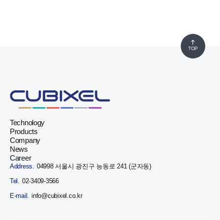
TOP
Technology
Products
Company
News
Career
Address.
04998 서울시 광진구 능동로 241 (군자동)
Tel.
02-3409-3566
E-mail.
info@cubixel.co.kr